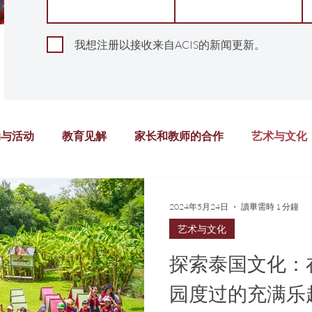
我想注册以接收来自ACIS的新闻更新。
动与活动
教育见解
家长和教师的合作
艺术与文化
教育
幼儿园
汉语
远程学习
课外活动
2024年5月24日
讀畢需時 1 分鐘
艺术与文化
探索泰国文化：
园度过的充满乐