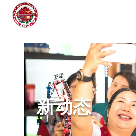
Americana Chinese
International School
新动态