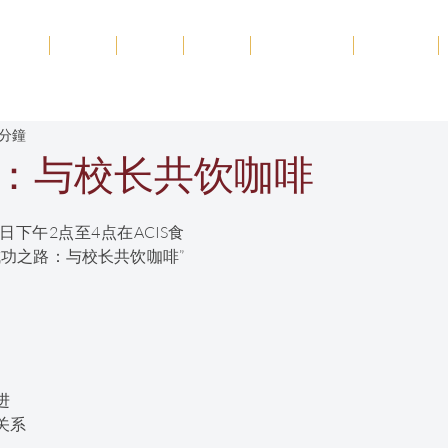
首页
关于
学术
招生
学生生活
新动态
 分鐘
：与校长共饮咖啡
17日下午2点至4点在ACIS食
成功之路：与校长共饮咖啡”
进
关系