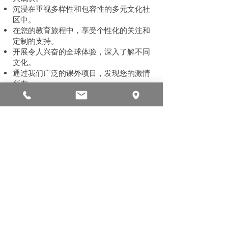
沉浸在重视多样性和包容性的多元文化社
区中。
在您的教育旅程中，享受个性化的关注和
定制的支持。
开展令人兴奋的全球体验，深入了解不同
文化。
通过我们广泛的课外项目，发现您的激情
所在。
感谢您考虑将ACIS作为您的教育之家。
无论您是来自泰国、居住在泰国，还是计
划移居泰国，我们期待您加入我们的大家
庭——因为在ACIS，这里是您真正的归
属！
提交申请