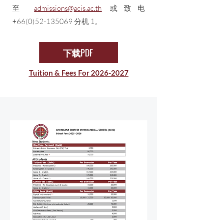
至
admissions@acis.ac.th
或致电
+66(0)52-135069
分机 1。
下载PDF
Tuition & Fees For 2026-2027