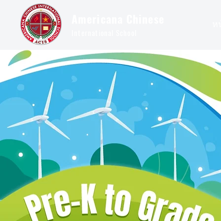
Americana Chinese
ห
International School