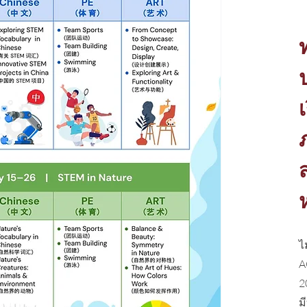
​
A
2
ม