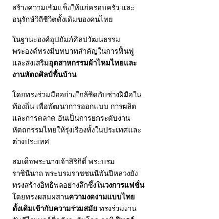
สร้างความเข้มแข็งให้แก่ครอบครัว และ
อนุรักษ์วิถีชีวิตดั้งเดิมของคนไทย
ในฐานะองค์อุปถัมภ์ศิลปวัฒนธรรม
พระองค์ทรงมีบทบาทสำคัญในการฟื้นฟู
และส่งเสริม
อุตสาหกรรมผ้าไหมไทยและ
งานหัตถศิลป์พื้นบ้าน
โดยทรงร่วมมืออย่างใกล้ชิดกับช่างฝีมือใน
ท้องถิ่น เพื่อพัฒนาการออกแบบ การผลิต
และการตลาด อันเป็นการยกระดับงาน
หัตถกรรมไทยให้รุ่งเรืองทั้งในประเทศและ
ต่างประเทศ
สมเด็จพระนางเจ้าสิริกิติ์ พระบรม
ราชินีนาถ พระบรมราชชนนีพันปีหลวงยัง
ทรงสร้างอิทธิพลอย่างลึกซึ้งใน
วงการแฟชั่น
โดยทรงผสมผสาน
ความงดงามแบบไทย
ดั้งเดิมเข้ากับความร่วมสมัย
ทรงร่วมงาน