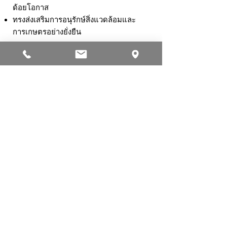
ด้อยโอกาส
ทรงส่งเสริมการอนุรักษ์สิ่งแวดล้อมและ
การเกษตรอย่างยั่งยืน
การสาธารณกุศลและโครงการเพื่อสังคม
ทรงก่อตั้งและทรงอุปถัมภ์มูลนิธิการกุศล
มากมาย เพื่อการพัฒนาสังคม
ทรงดำรงตำแหน่งองค์อุปถัมภ์
สภากาชาดไทย สนับสนุนโครงการด้าน
มนุษยธรรมและการแพทย์ทั่วราช
อาณาจักร
พระราชกรณียกิจทั้งปวงของสมเด็จ
พระนางเจ้าสิริกิติ์ พระบรมราชินีนาถ
พระบรมราชชนนีพันปีหลวงทรงเปี่ยมด้วย
ความเมตตา พระวิสัยทัศน์อันกว้างไกล
และความมุ่งมั่นตลอดพระชนมชีพในการ
พัฒนาคุณภาพชีวิตของพสกนิกรชาวไทย
ทุกหมู่เหล่า