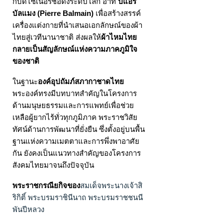
กับดีไซเนอร์ชื่อดังระดับโลก อาทิ
ปิแอร์
บัลแมง (Pierre Balmain)
เพื่อสร้างสรรค์
เครื่องแต่งกายที่นำเสนอเอกลักษณ์ของผ้า
ไทยสู่เวทีนานาชาติ ส่งผลให้
ผ้าไหมไทย
กลายเป็นสัญลักษณ์แห่งความภาคภูมิใจ
ของชาติ
ในฐานะ
องค์อุปถัมภ์สภากาชาดไทย
พระองค์ทรงมีบทบาทสำคัญในโครงการ
ด้านมนุษยธรรมและการแพทย์เพื่อช่วย
เหลือผู้ยากไร้ทั่วทุกภูมิภาค พระราชวิสัย
ทัศน์ด้านการพัฒนาที่ยั่งยืน ซึ่งตั้งอยู่บนพื้น
ฐานแห่งความเมตตาและการพึ่งพาอาศัย
กัน ยังคงเป็นแนวทางสำคัญของโครงการ
สังคมไทยมาจนถึงปัจจุบัน
สมเด็จพระนางเจ้าสิ
พระราชกรณียกิจของ
ริกิติ์ พระบรมราชินีนาถ พระบรมราชชนนี
พันปีหลวง